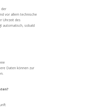
 der
nd vor allem technische
r Uhrzeit des
lgt automatisch, sobald
reie
ndere Daten können zur
en.
aten?
unft