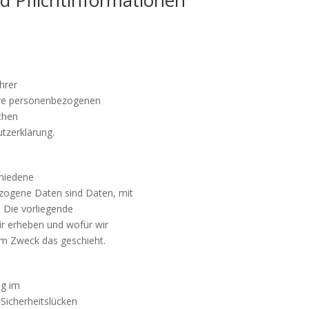
hrer
Ihre personenbezogenen
chen
tzerklärung.
chiedene
ogene Daten sind Daten, mit
. Die vorliegende
ir erheben und wofür wir
hem Zweck das geschieht.
ng im
 Sicherheitslücken