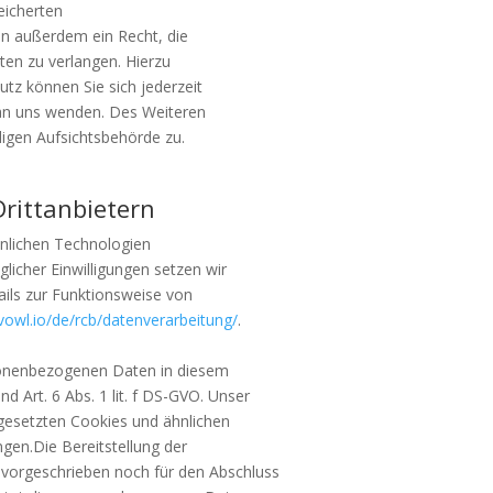
eicherten
n außerdem ein Recht, die
ten zu verlangen. Hierzu
z können Sie sich jederzeit
an uns wenden. Des Weiteren
digen Aufsichtsbehörde zu.
Drittanbietern
hnlichen Technologien
licher Einwilligungen setzen wir
ails zur Funktionsweise von
evowl.io/de/rcb/datenverarbeitung/
.
sonenbezogenen Daten in diesem
d Art. 6 Abs. 1 lit. f DS-GVO. Unser
ingesetzten Cookies und ähnlichen
ngen.Die Bereitstellung der
 vorgeschrieben noch für den Abschluss